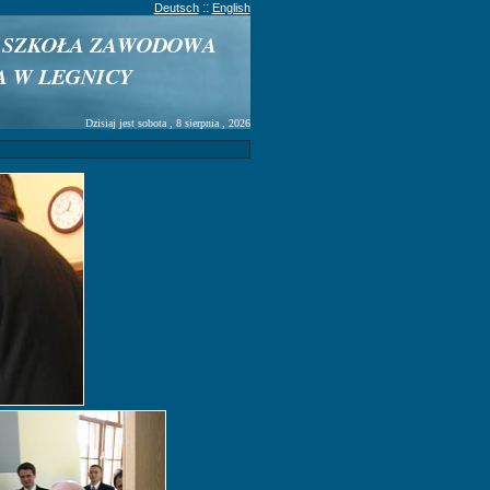
::
Deutsch
English
Dzisiaj jest sobota , 8 sierpnia , 2026