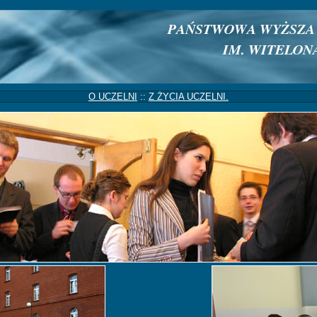
O UCZELNI
::
Z ŻYCIA UCZELNI.