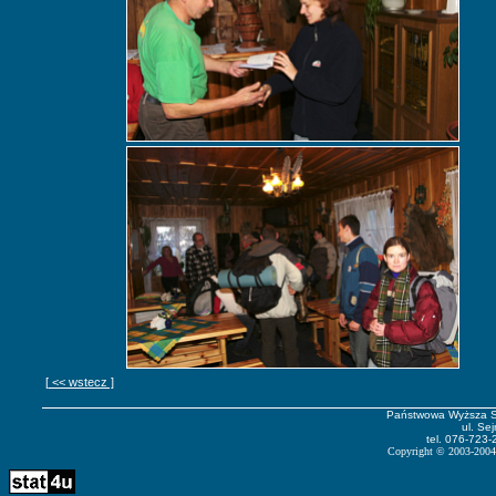
[ << wstecz ]
Państwowa Wyższa S
ul. Se
tel. 076-723-
Copyright
©
2003-2004 