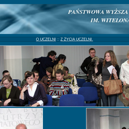
O UCZELNI
::
Z ŻYCIA UCZELNI.