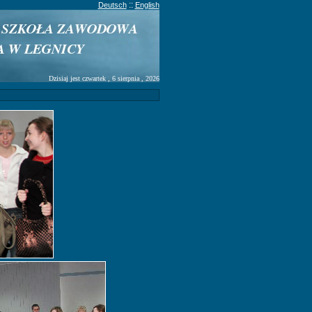
::
Deutsch
English
Dzisiaj jest czwartek , 6 sierpnia , 2026