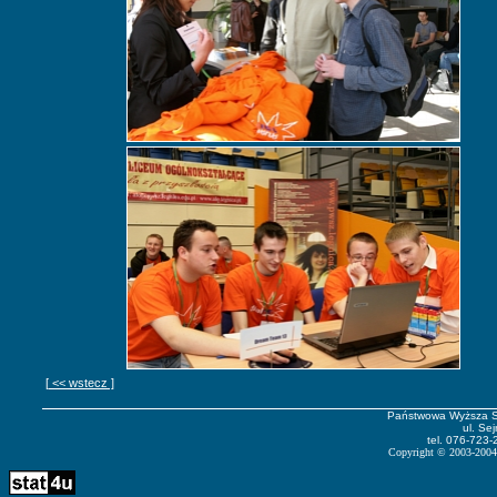
[ << wstecz ]
Państwowa Wyższa S
ul. Se
tel. 076-723-
Copyright
©
2003-2004 